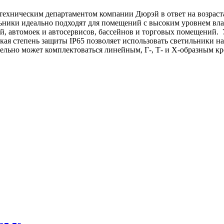
 техническим департаментом компании Дюрэй в ответ на возра
ьники идеально подходят для помещений с высоким уровнем вл
ей, автомоек и автосервисов, бассейнов и торговых помещений
кая степень защиты IP65 позволяет использовать светильники 
льно может комплектоваться линейным, Г-, Т- и Х-образным к