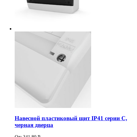
Навесной пластиковый щит IP41 серии C,
черная дверца
От:
341.80
Р