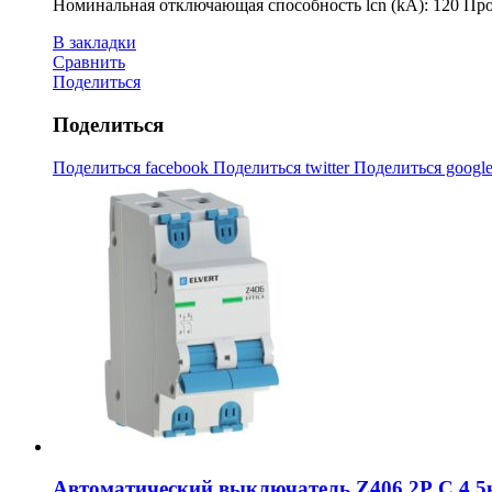
Номинальная отключающая способность lcn (kA): 120 Про
В закладки
Сравнить
Поделиться
Поделиться
Поделиться facebook
Поделиться twitter
Поделиться googl
Автоматический выключатель Z406 2Р C 4,