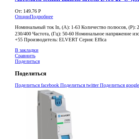
От:
149.76
Р
Опции
Подробнее
Номинальный ток In, (А): 1-63 Количество полюсов, (P):
230/400 Частота, (Гц): 50-60 Номинальное напряжение изо
+55 Производитель: ELVERT Серия: Effica
В закладки
Сравнить
Поделиться
Поделиться
Поделиться facebook
Поделиться twitter
Поделиться googl