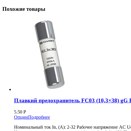
Похожие товары
Плавкий предохранитель FС03 (10,3×38) g
5.50
Р
Опции
Подробнее
Номинальный ток In, (А): 2-32 Рабочее напряжение AC Ue 