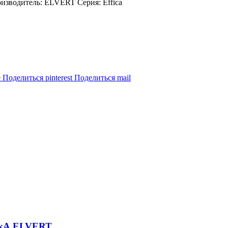
изводитель: ELVERT Серия: Effica
e
Поделиться pinterest
Поделиться mail
5кА ELVERT