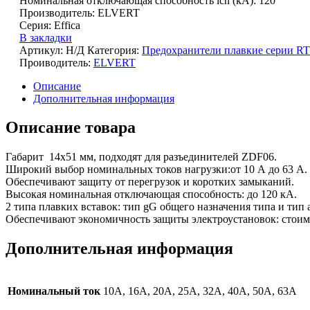
Номинальная отключающая способность lcn (kA): 120
Производитель: ELVERT
Серия: Effica
В закладки
Артикул:
Н/Д
Категория:
Предохранители плавкие серии 
Проиводитель:
ELVERT
Описание
Дополнительная информация
Описание товара
Габарит 14х51 мм, подходят для разъединителей ZDF06.
Широкий выбор номинальных токов нагрузки:от 10 А до 63 А.
Обеспечивают защиту от перегрузок и коротких замыканий.
Высокая номинальная отключающая способность: до 120 кА.
2 типа плавких вставок: тип gG общего назначения типа и тип
Обеспечивают экономичность защиты электроустановок: стоимо
Дополнительная информация
Номинальный ток
10А, 16А, 20А, 25А, 32А, 40А, 50А, 63А