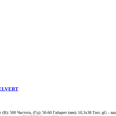
G ELVERT
(B): 500 Частота, (Гц): 50-60 Габарит (мм): 10,3x38 Тип: gG - з