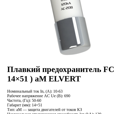
Плавкий предохранитель FС
14×51 ) aM ELVERT
Номинальный ток In, (А): 10-63
Рабочее напряжение AC Ue (B): 690
Частота, (Гц): 50-60
Габарит (мм): 14×51
Тип: aM — защита двигателей от токов КЗ