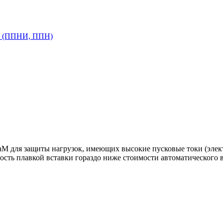
RT (ППНИ, ППН)
 аМ для защиты нагрузок, имеющих высокие пусковые токи (элек
сть плавкой вставки гораздо ниже стоимости автоматического 