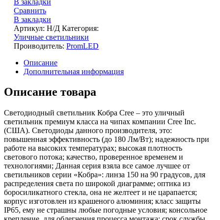
В закладки
Сравнить
В закладки
Артикул:
Н/Д
Категория:
Уличные светильники
Проиводитель:
PromLED
Описание
Дополнительная информация
Описание товара
Светодиодный светильник Кобра Cree – это уличный
светильник премиум класса на чипах компании Cree Inc.
(США). Светодиоды данного производителя, это:
повышенная эффективность (до 180 Лм/Вт); надежность при
работе на высоких температурах; высокая плотность
светового потока; качество, проверенное временем и
технологиями; Данная серия взяла все самое лучшее от
светильников серии «Кобра»: линза 150 на 90 градусов, для
распределения света по широкой диаграмме; оптика из
боросиликатного стекла, она не желтеет и не царапается;
корпус изготовлен из крашеного алюминия; класс защиты
IP65, ему не страшны любые погодные условия; консольное
крепление, для облегчения процесса монтажа; срок службы