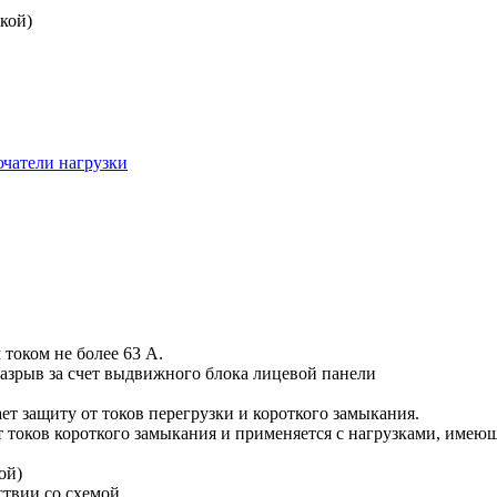
кой)
ючатели нагрузки
током не более 63 А.
зрыв за счет выдвижного блока лицевой панели
т защиту от токов перегрузки и короткого замыкания.
т токов короткого замыкания и применяется с нагрузками, име
ой)
ствии со схемой.