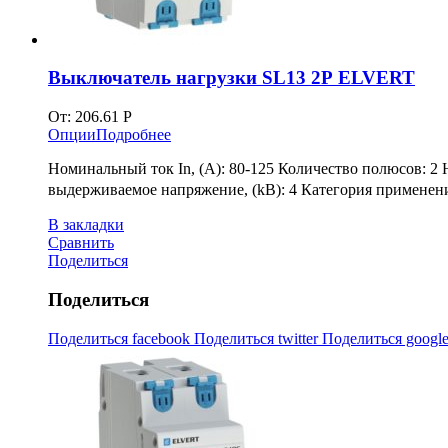
Выключатель нагрузки SL13 2Р ELVERT
От:
206.61
Р
Опции
Подробнее
Номинальный ток In, (А): 80-125 Количество полюсов: 2 
выдерживаемое напряжение, (kВ): 4 Категория применения
В закладки
Сравнить
Поделиться
Поделиться
Поделиться facebook
Поделиться twitter
Поделиться googl