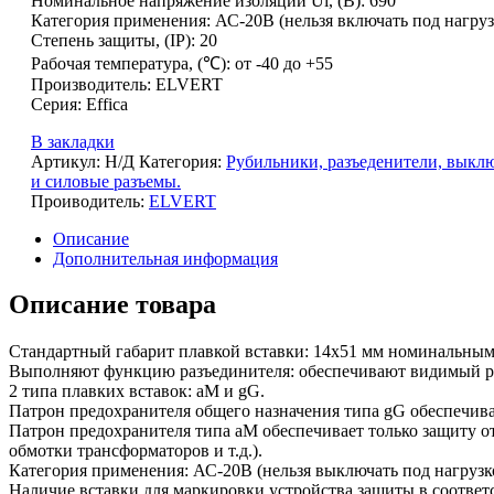
Номинальное напряжение изоляции Ui, (В): 690
Категория применения: АС-20В (нельзя включать под нагруз
Степень защиты, (IP): 20
Рабочая температура, (℃): от -40 до +55
Производитель: ELVERT
Серия: Effica
В закладки
Артикул:
Н/Д
Категория:
Рубильники, разъеденители, выкл
и силовые разъемы.
Проиводитель:
ELVERT
Описание
Дополнительная информация
Описание товара
Стандартный габарит плавкой вставки: 14х51 мм номинальным 
Выполняют функцию разъединителя: обеспечивают видимый ра
2 типа плавких вставок: аМ и gG.
Патрон предохранителя общего назначения типа gG обеспечивае
Патрон предохранителя типа aM обеспечивает только защиту о
обмотки трансформаторов и т.д.).
Категория применения: АС-20В (нельзя выключать под нагрузк
Наличие вставки для маркировки устройства защиты в соответ