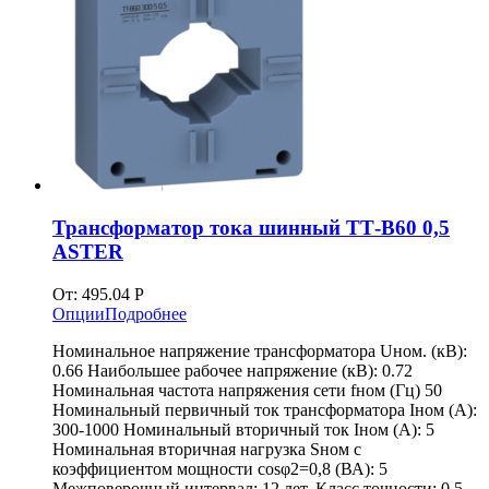
Трансформатор тока шинный ТТ-В60 0,5
ASTER
От:
495.04
Р
Опции
Подробнее
Номинальное напряжение трансформатора Uном. (кВ):
0.66 Наибольшее рабочее напряжение (кВ): 0.72
Номинальная частота напряжения сети fном (Гц) 50
Номинальный первичный ток трансформатора Iном (А):
300-1000 Номинальный вторичный ток Iном (А): 5
Номинальная вторичная нагрузка Sном с
коэффициентом мощности cosφ2=0,8 (ВА): 5
Межповерочный интервал: 12 лет. Класс точности: 0.5