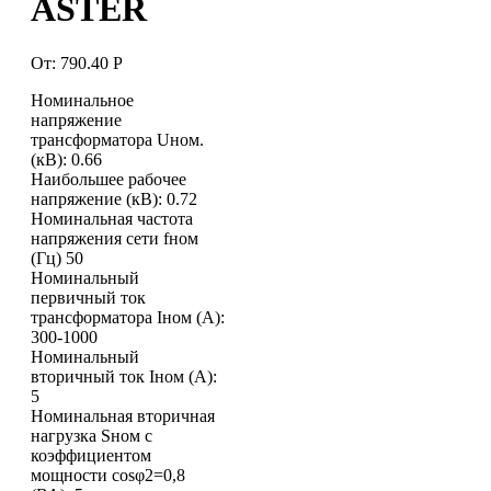
ASTER
От:
790.40
Р
Номинальное
напряжение
трансформатора Uном.
(кВ): 0.66
Наибольшее рабочее
напряжение (кВ): 0.72
Номинальная частота
напряжения сети fном
(Гц) 50
Номинальный
первичный ток
трансформатора Iном (А):
300-1000
Номинальный
вторичный ток Iном (А):
5
Номинальная вторичная
нагрузка Sном с
коэффициентом
мощности cosφ2=0,8