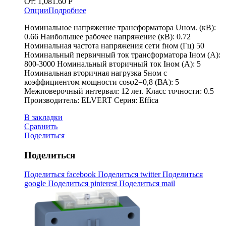
От:
1,081.60
Р
Опции
Подробнее
Номинальное напряжение трансформатора Uном. (кВ):
0.66 Наибольшее рабочее напряжение (кВ): 0.72
Номинальная частота напряжения сети fном (Гц) 50
Номинальный первичный ток трансформатора Iном (А):
800-3000 Номинальный вторичный ток Iном (А): 5
Номинальная вторичная нагрузка Sном с
коэффициентом мощности cosφ2=0,8 (ВА): 5
Межповерочный интервал: 12 лет. Класс точности: 0.5
Производитель: ELVERT Серия: Effica
В закладки
Сравнить
Поделиться
Поделиться
Поделиться facebook
Поделиться twitter
Поделиться
google
Поделиться pinterest
Поделиться mail