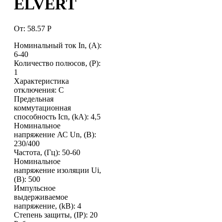
ELVERT
От:
58.57
Р
Номинальный ток In, (А):
6-40
Количество полюсов, (P):
1
Характеристика
отключения: C
Предельная
коммутационная
способность Icn, (kA): 4,5
Номинальное
напряжение АС Un, (В):
230/400
Частота, (Гц): 50-60
Номинальное
напряжение изоляции Ui,
(В): 500
Импульсное
выдерживаемое
напряжение, (kВ): 4
Степень защиты, (IP): 20