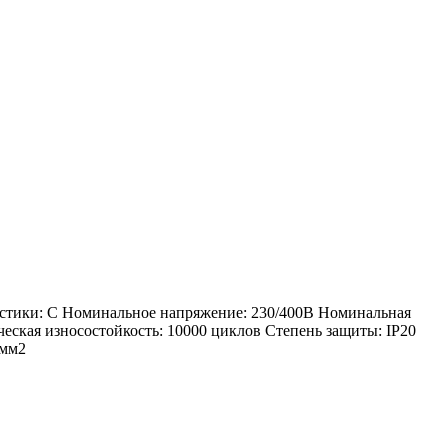
истики: C Номинальное напряжение: 230/400В Номинальная
еская износостойкость: 10000 циклов Степень защиты: IP20
 мм2