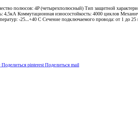
чество полюсов: 4P (четырехполюсный) Тип защитной характер
ь: 4,5кА Коммутационная износостойкость: 4000 циклов Механич
ратур: -25...+40 С Сечение подключаемого провода: от 1 до 25
e
Поделиться pinterest
Поделиться mail