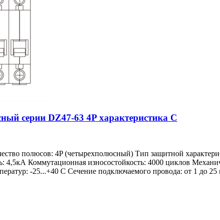
ный серии DZ47-63 4P характеристика C
чество полюсов: 4P (четырехполюсный) Тип защитной характер
ь: 4,5кА Коммутационная износостойкость: 4000 циклов Механич
ратур: -25...+40 С Сечение подключаемого провода: от 1 до 25