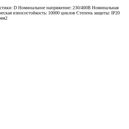
истики: D Номинальное напряжение: 230/400В Номинальная
еская износостойкость: 10000 циклов Степень защиты: IP20
 мм2