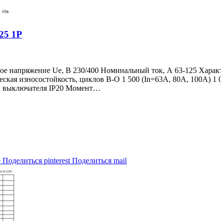
25 1P
е напряжение Ue, В 230/400 Номинальный ток, А 63-125 Харак
кая износостойкость, циклов В-О 1 500 (In=63A, 80A, 100A) 1 
иты выключателя IP20 Момент…
e
Поделиться pinterest
Поделиться mail