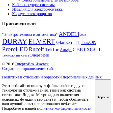
Электроизмерительные приборы
Кабеленесущие системы
Изделия для электромонтажа
Корпуса электрощитов
Производители
ANDELI
"Электротехника и автоматика"
ASD
DURAY
ELVERT
LuxON
Glanzen
ITL
PromLED
Rucelf
СВЕТХОЛЛ
Tekfor
Альфа
ЭнергоВек
Технологии света
© 2016
ЭнергоВек Ижевск
Создание и продвижение сайта
Политика в отношении обработки персональных данных
Этот веб-сайт использует файлы cookie и другие
технологии отслеживания, такие как система
статистики Яндекс Метрика, для включения
Хорошо
основных функций веб-сайта и чтобы обеспечить
ваш лучший опыт использования веб-сайта.
Подробнее в нашей
политике конфиденциальности
.