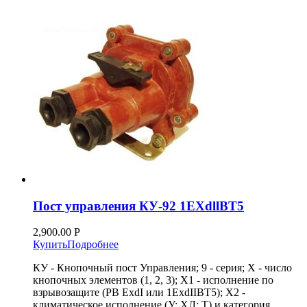
Пост управления КУ-92 1EXdllBT5
2,900.00
Р
Купить
Подробнее
КУ - Кнопочный пост Управления; 9 - серия; Х - число
кнопочных элементов (1, 2, 3); Х1 - исполнение по
взрывозащите (РВ ExdI или 1ExdIIВТ5); Х2 -
климатическое исполнение (У; ХЛ; Т) и категория