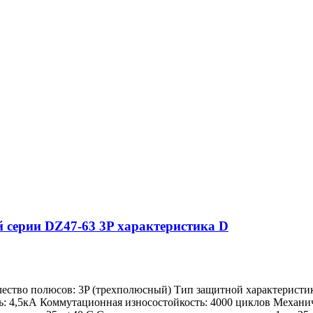
серии DZ47-63 3P характеристика D
чество полюсов: 3P (трехполюсный) Тип защитной характерист
ь: 4,5кА Коммутационная износостойкость: 4000 циклов Механич