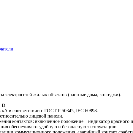
чатели
 электросетей жилых объектов (частные дома, коттеджи).
 D.
 кА в соответствии с ГОСТ Р 50345, IEC 60898.
 относительно лицевой панели.
ния контактов: включенное положение – индикатор красного цв
ия обеспечивают удобную и безопасную эксплуатацию.
изации коммутационного положения, аварийный контакт срабат