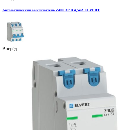
Автоматический выключатель Z406 3Р B 4,5кА ELVERT
Вперёд