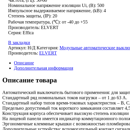
Частота, (Гц): 50-60
Номинальное напряжение изоляции Ui, (В): 500
Импульсное выдерживаемое напряжение, (kВ): 4
Степень защиты, (IP): 20
Рабочая температура, (℃): от -40 до +55
Производитель: ELVERT
Серия: Effica
В закладки
Артикул:
Н/Д
Категория:
Модульные автоматические выклю
Проиводитель:
ELVERT
Описание
Дополнительная информация
Описание товара
Автоматический выключатель бытового применения: для защиты
Стандартный ряд номинальных токов нагрузки – от 1 до 63 А.
Стандартный набор типов время-токовых характеристик – В, С,
Предельно допустимый ток короткого замыкания составляет 4,5
Конструкция корпуса обеспечивает высокую степень изоляции
На лицевой панели имеется индикатор коммутационного положе
Эргономичные клеммные крышки с возможностью пломбирован
Дополнительные устройства: вспомогательный контакт сигнал