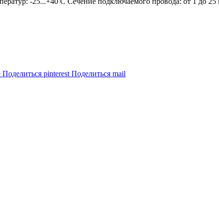
ратур: -25...+40 С Сечение подключаемого провода: от 1 до 25
e
Поделиться pinterest
Поделиться mail