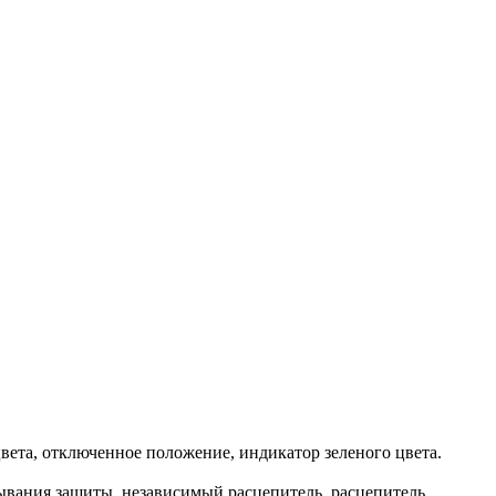
ета, отключенное положение, индикатор зеленого цвета.
ывания защиты, независимый расцепитель, расцепитель