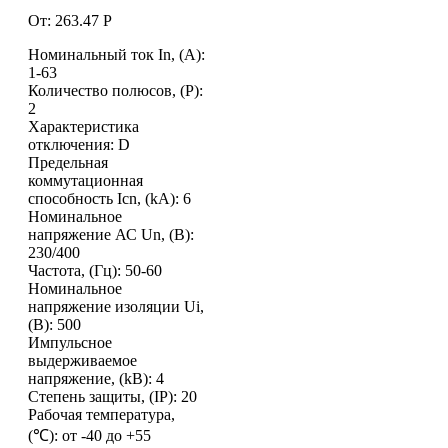
От:
263.47
Р
Номинальный ток In, (А):
1-63
Количество полюсов, (P):
2
Характеристика
отключения: D
Предельная
коммутационная
способность Icn, (kA): 6
Номинальное
напряжение АС Un, (В):
230/400
Частота, (Гц): 50-60
Номинальное
напряжение изоляции Ui,
(В): 500
Импульсное
выдерживаемое
напряжение, (kВ): 4
Степень защиты, (IP): 20
Рабочая температура,
(℃): от -40 до +55