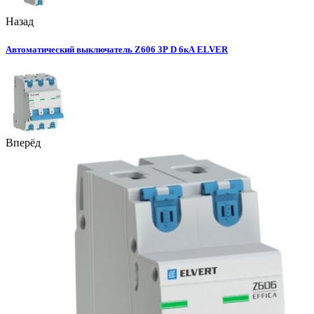
Назад
Автоматический выключатель Z606 3Р D 6кА ELVER
Вперёд