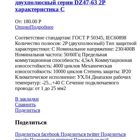
двухполюсный серии DZ47-63 2P
характеристика C
От:
180.00
Р
Опции
Подробнее
Соответствие стандартам: ГОСТ Р 50345, IEC60898
Количество полюсов: 2P (двухполюсный) Тип защитной
характеристики: C Номинальное напряжение: 230/400В
Номинальная частота: 50/60Гц Предельная
коммутационная способность: 4,5кА Коммутационная
износостойкость: 4000 циклов Механическая
износостойкость: 10000 циклов Степень защиты: IP20
Климатическое исполнение: УХЛ4 Диапазон рабочих
температур: -25...+40 С Сечение подключаемого
провода: от 1 до 25 мм2
В закладки
Сравнить
Поделиться
Поделиться
Поделиться facebook
Поделиться twitter
Поделиться
google
Поделиться pinterest
Поделиться mail