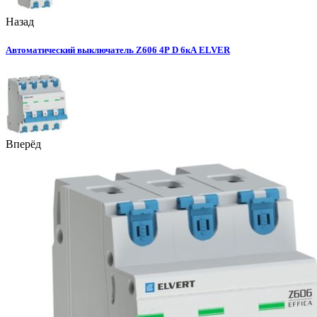
Назад
Автоматический выключатель Z606 4Р D 6кА ELVER
Вперёд