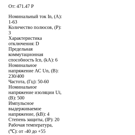
От:
471.47
Р
Номинальный ток In, (А):
1-63
Количество полюсов, (P):
3
Характеристика
отключения: D
Предельная
коммутационная
способность Icn, (kA): 6
Номинальное
напряжение АС Un, (В):
230/400
Частота, (Гц): 50-60
Номинальное
напряжение изоляции Ui,
(В): 500
Импульсное
выдерживаемое
напряжение, (kВ): 4
Степень защиты, (IP): 20
Рабочая температура,
(℃): от -40 до +55