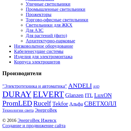
Уличные светильники
Промышленные светильники
Прожекторы
Торгово-офисные светильники
Светильники для ЖКХ
Для АЗС
Для растений (фито)
Архитектурно-парковые
Низковольтное оборудование
Кабеленесущие системы
Изделия для электромонтажа
Корпуса электрощитов
Производители
ANDELI
"Электротехника и автоматика"
ASD
DURAY
ELVERT
LuxON
Glanzen
ITL
PromLED
Rucelf
СВЕТХОЛЛ
Tekfor
Альфа
ЭнергоВек
Технологии света
© 2016
ЭнергоВек Ижевск
Создание и продвижение сайта